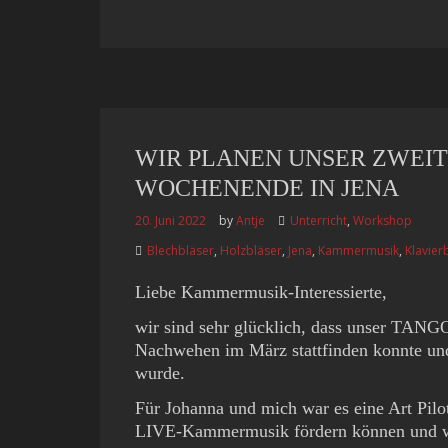
WIR PLANEN UNSER ZWEI
WOCHENENDE IN JENA
20. Juni 2022
by
Antje
Unterricht
,
Workshop
Blechbläser
,
Holzbläser
,
Jena
,
Kammermusik
,
Klavier
Liebe Kammermusik-Interessierte,
wir sind sehr glücklich, dass unser T
Nachwehen im März stattfinden konnte und 
wurde.
Für Johanna und mich war es eine Art Pilo
LIVE-Kammermusik fördern können und wie 