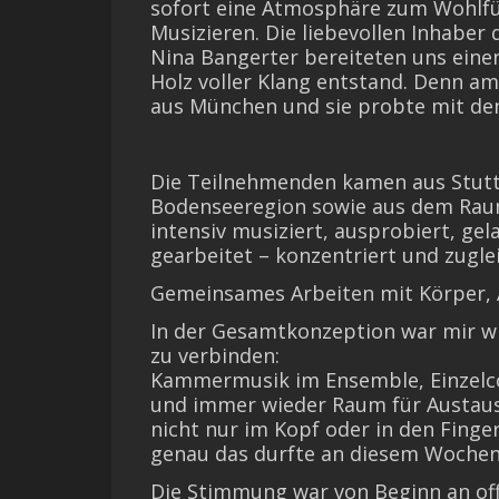
sofort eine Atmosphäre zum Wohl
Musizieren. Die liebevollen Inhaber 
Nina Bangerter bereiteten uns eine
Holz voller Klang entstand. Denn a
aus München und sie probte mit den
Die Teilnehmenden kamen aus Stuttg
Bodenseeregion sowie aus dem Rau
intensiv musiziert, ausprobiert, ge
gearbeitet – konzentriert und zuglei
Gemeinsames Arbeiten mit Körper,
In der Gesamtkonzeption war mir w
zu verbinden:
Kammermusik im Ensemble, Einzelc
und immer wieder Raum für Austaus
nicht nur im Kopf oder in den Fing
genau das durfte an diesem Woche
Die Stimmung war von Beginn an off