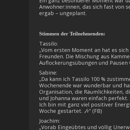
Ein ganz besonderer Moment war da
Anwohner:innen, das sich fast von
ergab – ungeplant.
Stimmen der Teilnehmenden:
Tassilo:
„Vom ersten Moment an hat es sich 
Freunden. Die Mischung aus Kammer
Auflockerungsübungen und Pausen wa
Sabine:
„Da kann ich Tassilo 100 % zustim
Wochenende war wunderbar und hat 
Organisation, die Räumlichkeiten, d
und Johanna waren einfach perfekt. 
Ich bin mit ganz viel positiver Ener
Woche gestartet. 🎶“ (FB)
Joachim:
„Vorab Eingeübtes und völlig Unerw