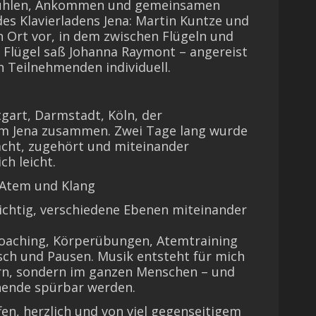
fühlen, Ankommen und gemeinsamen
des Klavierladens Jena: Martin Kuntze und
n Ort vor, in dem zwischen Flügeln und
m Flügel saß Johanna Raymont – angereist
 Teilnehmenden individuell.
art, Darmstadt, Köln, der
m Jena zusammen. Zwei Tage lang wurde
lacht, zugehört und miteinander
ch leicht.
 Atem und Klang
ichtig, verschiedene Ebenen miteinander
oaching, Körperübungen, Atemtraining
ch und Pausen. Musik entsteht für mich
ern, sondern im ganzen Menschen – und
nende spürbar werden.
en, herzlich und von viel gegenseitigem