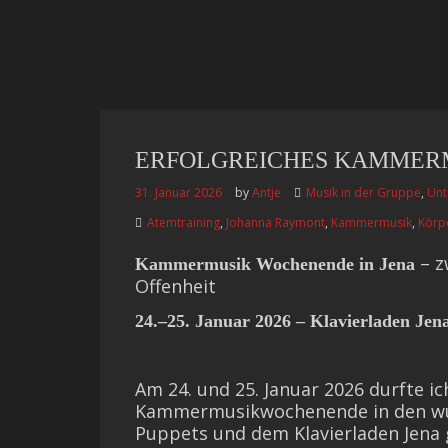
ERFOLGREICHES KAMMER
31. Januar 2026
by
Antje
Musik in der Gruppe
,
Unt
Atemtraining
,
Johanna Raymont
,
Kammermusik
,
Körpe
– z
Kammermusik Wochenende in Jena
Offenheit
24.–25. Januar 2026 – Klavierladen Jen
Am 24. und 25. Januar 2026 durfte i
Kammermusikwochenende in den wu
Puppets und dem Klavierladen Jena 