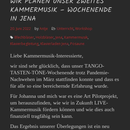
WIR PLANEN UNSER ZWEITES
KAMMERMUSIK – WOCHENENDE
IN JENA
20. Juni 2022
by
Antje
Unterricht
,
Workshop
Blechbläser
,
Holzbläser
,
Jena
,
Kammermusik
,
Klavierbegleitung
,
Klavierladen Jena
,
Posaune
Liebe Kammermusik-Interessierte,
wir sind sehr glücklich, dass unser TANGO-
TASTEN-TÖNE-Wochenende trotz Pandemie-
Nachwehen im März stattfinden konnte und dass es
für alle so eine bereichernde Erfahrung wurde.
Für Johanna und mich war es eine Art Pilotprojekt,
um herauszufinden, wie wir in Zukunft LIVE-
Kammermusik fördern können und wie dies auch
finanziell tragfähig sein kann.
Das Ergebnis unserer Überlegungen ist ein neu