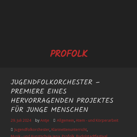
PROFOLK
JUGENDFOLKORCHESTER –
PREMIERE EINES
HERVORRAGENDEN PROJEKTES
FÜR JUNGE MENSCHEN
29. Juli 2024
by
Antje
Allgemein
,
Atem - und Körperarbeit
Jugendfolkorchester
,
Klarinettenunterricht
,
Musik - und Kunstschule Jena
,
Profolk
,
Rudolstadtfestival