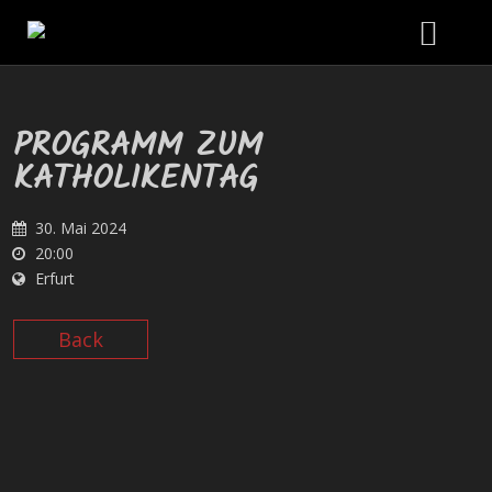
Konzerte / Projekte
PROGRAMM ZUM
ÜBERSICHT PROJEKTE
KATHOLIKENTAG
Unterricht
ANTJES WELTEMPFÄNGER
30. Mai 2024
DOWNLOADS
Workshops
20:00
Erfurt
BISHERIGE KONZERTE / PROJEKTE
Termine
Back
Infos
ZUR PERSON
Blog