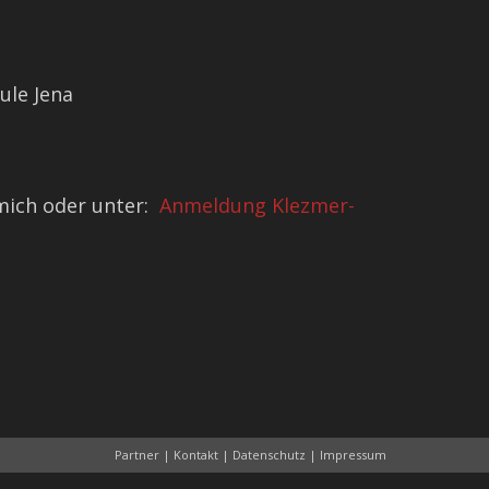
ule Jena
mich oder unter:
Anmeldung Klezmer-
Partner
|
Kontakt
|
Datenschutz
|
Impressum